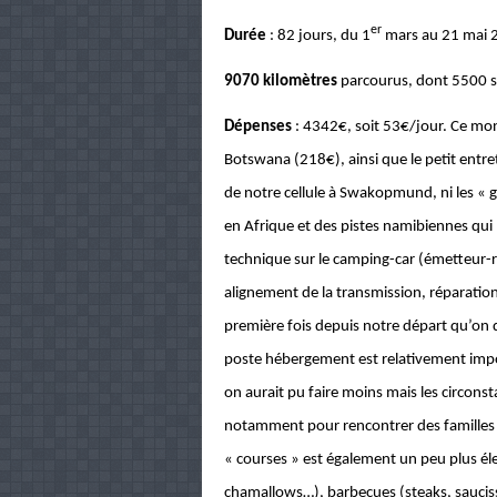
er
Durée
: 82 jours, du 1
mars au 21 mai 
9070 kilomètres
parcourus, dont 5500 su
Dépenses
: 4342€, soit 53€/jour. Ce mon
Botswana (218€), ainsi que le petit entre
de notre cellule à Swakopmund, ni les «
en Afrique et des pistes namibiennes qui
technique sur le camping-car (émetteur-
alignement de la transmission, réparation 
première fois depuis notre départ qu’on 
poste hébergement est relativement impo
on aurait pu faire moins mais les circonst
notamment pour rencontrer des familles 
« courses » est également un peu plus éle
chamallows…), barbecues (steaks, saucisse