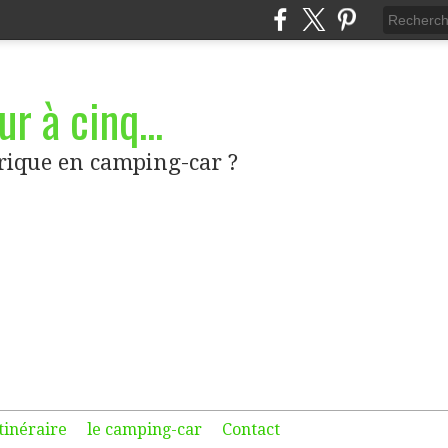
r à cinq...
frique en camping-car ?
itinéraire
le camping-car
Contact