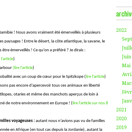
archiv
2022
Namibie !
Nous avons vraiment été émerveillés à plusieurs
Sep
les paysages ! Entre le désert, la côte atlantique, la savane, le
Juill
 être émerveillés ! Ce qu’on a préféré ? Je dirais :
Juin
 l'article
)
Mai
Harbour
(lire l'article
)
Avri
obalité avec un coup de cœur pour le Spitzkope (
lire l'article
)
Mar
sons pas encore d’apercevoir tous ces animaux en liberté
Févr
ntilopes, otaries et même des manchots aperçus de loin à
Janv
igné de notre environnement en Europe ! (
lire l'article sur nos 8
2021
2020
amilles voyageuses :
autant nous n’avions pas vu de familles
2019
nnée en Afrique (en tout cas depuis la Jordanie), autant la