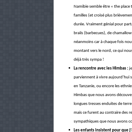
Namibie semble être « the place 
familles (et croisé plus brièvem
durée. Vraiment génial pour part
braiis (barbecues), de chamallows
néanmoins car à chaque fois nous 
montant vers le nord, ce qui nous
déjà très sympa !
La rencontre avec les Himbas :
j
parviennent à vivre aujourd’hui 
en Tanzanie, ou encore les ethnies
Himbas que nous avons découvert
longues tresses enduites de terre e
mais ce furent au contraire des r
sympathiques que nous avons co
Les enfants insistent pour que j