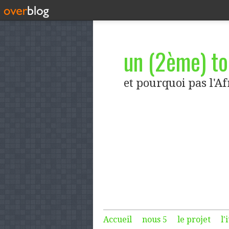
un (2ème) tou
et pourquoi pas l'A
Accueil
nous 5
le projet
l'