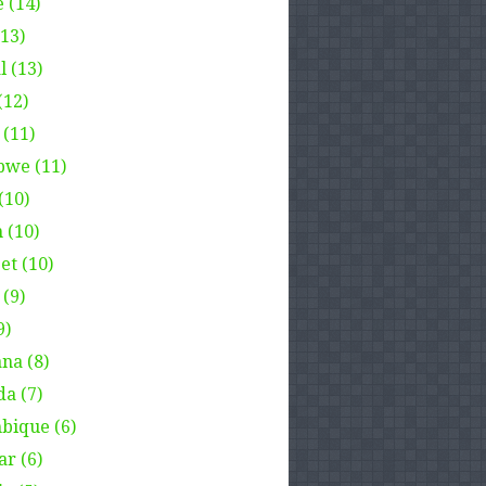
 (14)
(13)
l (13)
(12)
 (11)
we (11)
(10)
 (10)
et (10)
(9)
9)
na (8)
a (7)
ique (6)
ar (6)