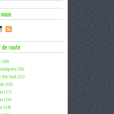
-nous
 de route
 (28)
ratiques (26)
e Du Sud (25)
ie (23)
e (17)
e (16)
e (14)