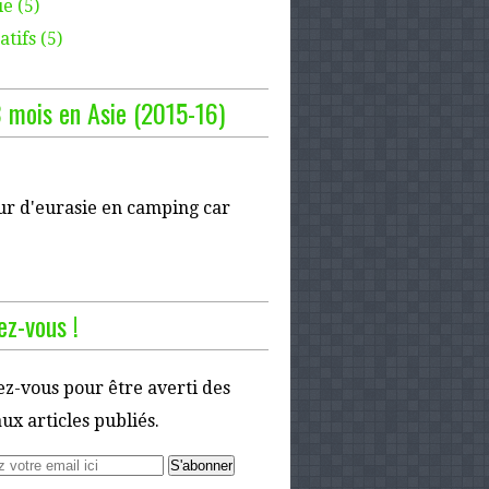
e (5)
tifs (5)
 mois en Asie (2015-16)
ur d'eurasie en camping car
z-vous !
z-vous pour être averti des
x articles publiés.