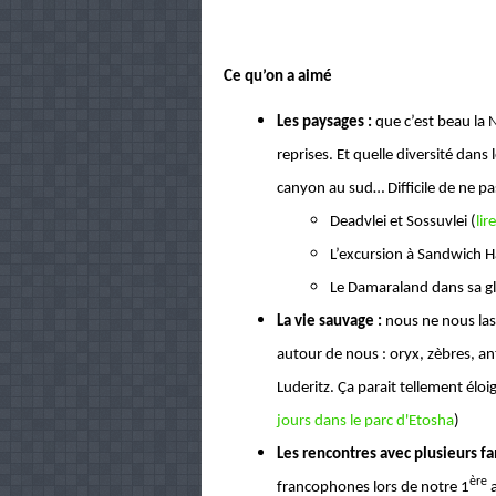
Ce qu’on a aimé
Les paysages :
que c’est beau la 
reprises. Et quelle diversité dans 
canyon au sud… Difficile de ne pas
Deadvlei et Sossuvlei (
lire
L’excursion à Sandwich 
Le Damaraland dans sa gl
La vie sauvage :
nous ne nous las
autour de nous : oryx, zèbres, a
Luderitz. Ça parait tellement élo
jours dans le parc d'Etosha
)
Les rencontres avec plusieurs f
ère
francophones lors de notre 1
a