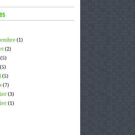
es
tembre
(1)
et
(2)
(5)
(5)
l
(5)
s
(7)
ier
(3)
ier
(1)