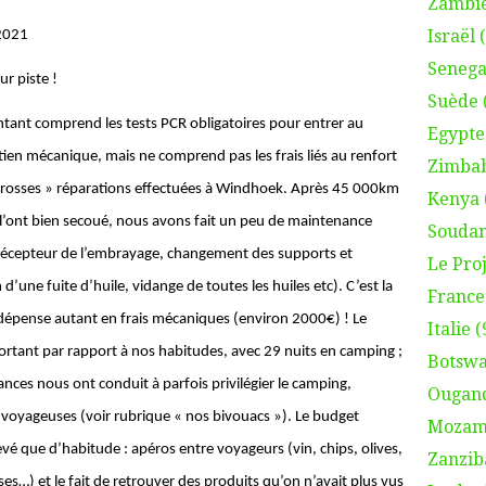
Zambie
Israël 
2021
Senega
r piste !
Suède 
tant comprend les tests PCR obligatoires pour entrer au
Egypte
tien mécanique, mais ne comprend pas les frais liés au renfort
Zimbab
 grosses » réparations effectuées à Windhoek. Après 45 000km
Kenya 
 l’ont bien secoué, nous avons fait un peu de maintenance
Soudan
récepteur de l’embrayage, changement des supports et
Le Proj
d’une fuite d’huile, vidange de toutes les huiles etc). C’est la
France 
dépense autant en frais mécaniques (environ 2000€) ! Le
Italie (
rtant par rapport à nos habitudes, avec 29 nuits en camping ;
Botswa
ances nous ont conduit à parfois privilégier le camping,
Ougand
voyageuses (voir rubrique « nos bivouacs »). Le budget
Mozamb
vé que d’habitude : apéros entre voyageurs (vin, chips, olives,
Zanzib
s…) et le fait de retrouver des produits qu’on n’avait plus vus