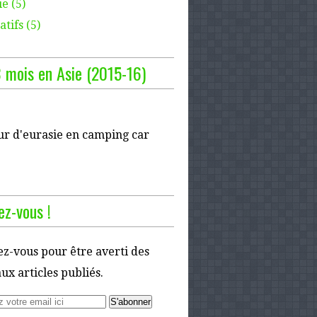
e (5)
tifs (5)
 mois en Asie (2015-16)
ur d'eurasie en camping car
z-vous !
z-vous pour être averti des
x articles publiés.