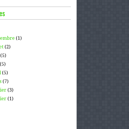
es
tembre
(1)
et
(2)
(5)
(5)
l
(5)
s
(7)
ier
(3)
ier
(1)