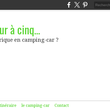
r à cinq...
frique en camping-car ?
itinéraire
le camping-car
Contact