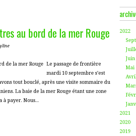
archiv
tres au bord de la mer Rouge
2022
Sep
yline
Juill
Juin
Le passage de frontière
Mai
mardi 10 septembre s’est
Avri
avons tout bouclé, après une visite sommaire du
Mar
aniens. La baie de la mer Rouge étant une zone
Févr
a à payer. Nous...
Janv
2021
2020
2019