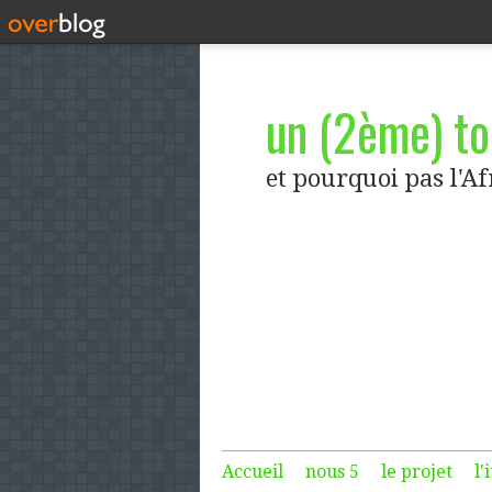
un (2ème) tou
et pourquoi pas l'A
Accueil
nous 5
le projet
l'