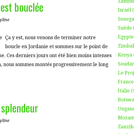
Zambie
 est bouclée
Israël 
Senega
yline
Suède 
Egypte
Ça y est, nous venons de terminer notre
Zimbab
boucle en Jordanie et sommes sur le point de
Kenya 
nne. Ces derniers jours ont été bien moins intenses
Soudan
ra, nous sommes montés progressivement le long
Le Proj
France 
Italie (
Botswa
 splendeur
Ougand
Mozamb
yline
Zanzib