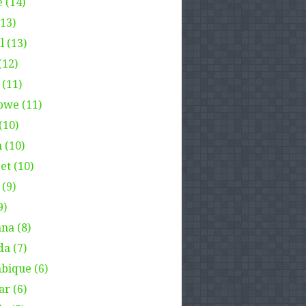
 (14)
(13)
l (13)
(12)
 (11)
we (11)
(10)
 (10)
et (10)
(9)
9)
na (8)
a (7)
ique (6)
ar (6)