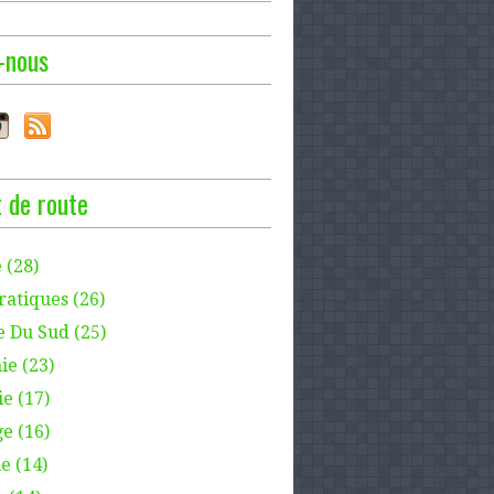
-nous
 de route
 (28)
ratiques (26)
e Du Sud (25)
ie (23)
e (17)
e (16)
e (14)