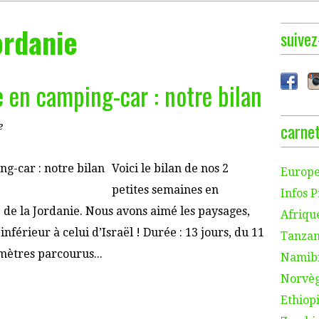
ordanie
suivez
 en camping-car : notre bilan
carnet
e
Voici le bilan de nos 2
Europe
petites semaines en
Infos P
 de la Jordanie. Nous avons aimé les paysages,
Afriqu
 inférieur à celui d’Israël ! Durée : 13 jours, du 11
Tanzan
mètres parcourus...
Namibi
Norvèg
Ethiopi