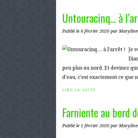
Untouracinq… à l’ar
Publié le
6 février 2020
par Maryline
Je v
Dian
peu plus au nord. Et devinez quoi
d’eau, c’est exactement ce que nou
LIRE LA SUITE
Farniente au bord d
Publié le
1 février 2020
par Maryline