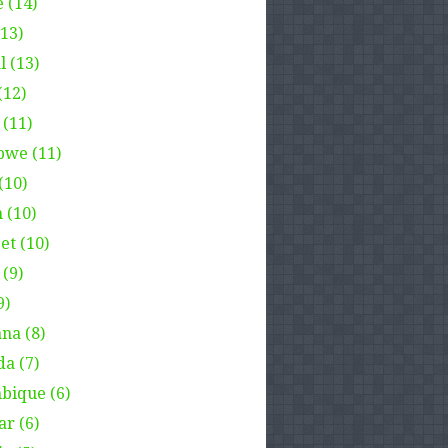
 (14)
(13)
l (13)
(12)
 (11)
we (11)
(10)
 (10)
et (10)
(9)
9)
na (8)
a (7)
ique (6)
ar (6)