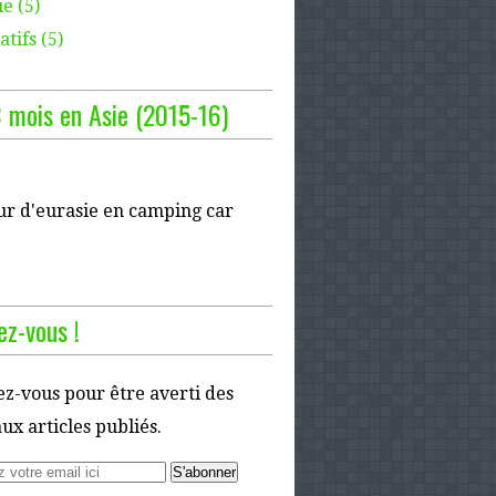
e (5)
tifs (5)
 mois en Asie (2015-16)
ur d'eurasie en camping car
z-vous !
z-vous pour être averti des
x articles publiés.