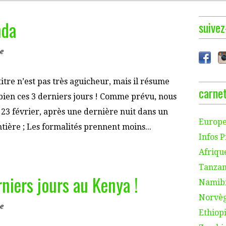
nda
suivez
e
titre n’est pas très aguicheur, mais il résume
carnet
bien ces 3 derniers jours ! Comme prévu, nous
23 février, après une dernière nuit dans un
Europe
ntière ; Les formalités prennent moins...
Infos P
Afriqu
Tanzan
rniers jours au Kenya !
Namibi
Norvèg
e
Ethiopi