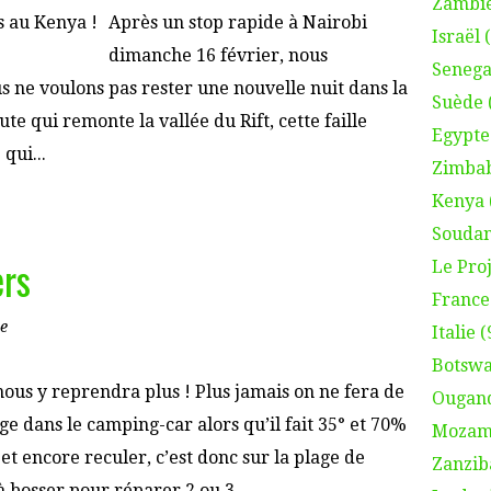
Zambie
Après un stop rapide à Nairobi
Israël 
dimanche 16 février, nous
Senega
s ne voulons pas rester une nouvelle nuit dans la
Suède 
e qui remonte la vallée du Rift, cette faille
Egypte
qui...
Zimbab
Kenya 
Soudan
ers
Le Proj
France 
e
Italie (
Botswa
ous y reprendra plus ! Plus jamais on ne fera de
Ougand
ge dans le camping-car alors qu’il fait 35° et 70%
Mozamb
et encore reculer, c’est donc sur la plage de
Zanzib
 bosser pour réparer 2 ou 3...