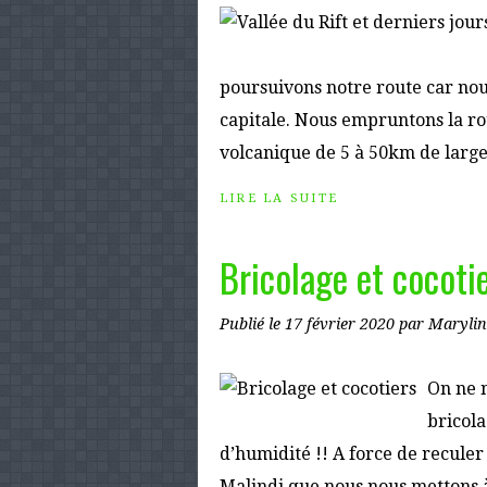
poursuivons notre route car nou
capitale. Nous empruntons la rout
volcanique de 5 à 50km de large 
LIRE LA SUITE
Bricolage et cocoti
Publié le
17 février 2020
par Marylin
On ne n
bricola
d’humidité !! A force de reculer 
Malindi que nous nous mettons à