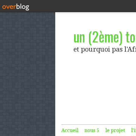
un (2ème) tou
et pourquoi pas l'A
Accueil
nous 5
le projet
l'