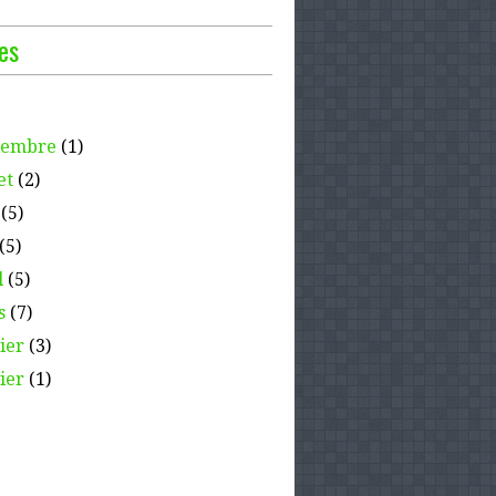
es
tembre
(1)
et
(2)
(5)
(5)
l
(5)
s
(7)
ier
(3)
ier
(1)