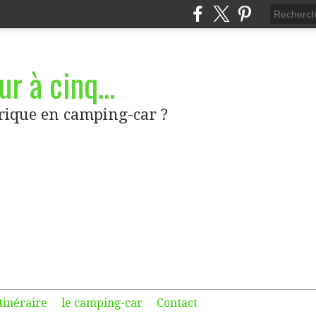
r à cinq...
frique en camping-car ?
itinéraire
le camping-car
Contact