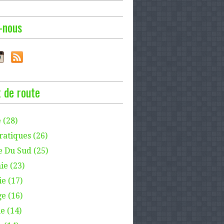
-nous
 de route
 (28)
ratiques (26)
e Du Sud (25)
ie (23)
e (17)
e (16)
e (14)