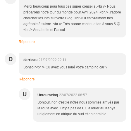
Merci beaucoup pour tous ces super conseils .<br /> Nous
préparons notre tour du monde pour Avril 2024 .<br /> J'adore
chercher les info sur votre Blog. <br /> Il est vraiment très
agréable à suivre. <br /> Très bonne continuation à vous 5 😉
<br /> Annabelle et Pascal
Répondre
D
darricau
21/07/2022 22:11
Bonsoir<br /> Ou avez vous loué votre camping car ?
Répondre
U
Untouracinq
22/07/2022 08:57
Bonjour, non c'est le nôtre nous sommes arrivés par
la route avec. Il n'y a pas de CC a louer au Kenya,
uniqiement en afrique du sud et en namibie.