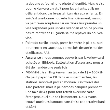
la douane et fournir une photo d’identité. Mais le visa
pour le Kenya est gratuit pour les enfants, et ils ne
délivrent donc pas le eastafrican visa aux enfants. En
soi c’est une bonne nouvelle financièrement, mais on
va perdre en souplesse car on devra leur prendre un
visa ougandais puis un visa rwandais et on ne pourra
pas re-rentrer en Ouganda sauf à repayer un nouveau
visa.
Point de sortie
: Busia, poste frontière le plus au sud
pour entrer en Ouganda. Formalités de sortie rapides
et efficaces, RAS.
Assurance
: nous sommes couverts par la yellow card
achetée en Ethiopie. L’attestation d’assurance nous a
été demandée une seule fois.
Monnaie
: le shilling kenyan, au taux de 1$ = 100KSH.
On peut payer par CB dans les supermarchés, les
stations-service et parcs nationaux. On trouve des
ATM partout, mais la plupart des banques prennent
une taxe de 4$ pour tout retrait avec une carte
étrangère, quel que soit le montant. Nous avons
trouvé quelques banques sans frais : cooperative bank
et I&M