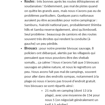
Routes
: très bonnes après les routes éthiopiennes et
soudanaises ! Evidemment, pas mal de pistes quand
on quitte les grands axes, mais nous n’avons pas eu de
problèmes particuliers. Quelques parcs nationaux
auraient pu être accessibles pour notre campingcar :
Samburu, Nairobi national parc, probablement Shimba
hills et Samba reserve également, ainsi qu’Amboseli.
Seul problème : beaucoup de camions et des routes
souvent très étroites qui rendent la conduite (à
gauche) un peu pénible.
Bivouacs
: pour notre premier bivouac sauvage, 8
policiers ont débarqué, alertés par les villageois qui
pensaient que nous pouvions être des shebab
somalis… ça calme ! Nous n’avons fait que 3 bivouacs
sauvages en pleine nature, et nous le regrettons un
peu. Nous avons fait pas mal de campings, souvent
pour aller dans des endroits sympas, notamment à la
plage où nous n’avons pas trouvé d’endroit gratuit.
Nos bivouacs se sont répartis ainsi :
21 nuits en camping (dont 13 à la
plage), avec une moyenne de 15€ pour
nous 5 (on négociait généralement un
tarif à 3 adultes)