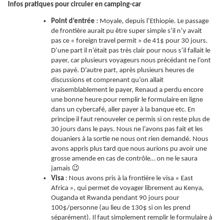
Infos pratiques pour circuler en camping-car
Point d’entrée
: Moyale, depuis l’Ethiopie. Le passage
de frontière aurait pu être super simple s’il n’y avait
pas ce « foreign travel permit » de 41$ pour 30 jours.
D’une part il n’était pas très clair pour nous s’il fallait le
payer, car plusieurs voyageurs nous précédant ne l’ont
pas payé. D’autre part, après plusieurs heures de
discussions et comprenant qu’on allait
vraisemblablement le payer, Renaud a perdu encore
une bonne heure pour remplir le formulaire en ligne
dans un cybercafé, aller payer à la banque etc. En
principe il faut renouveler ce permis si on reste plus de
30 jours dans le pays. Nous ne l’avons pas fait et les
douaniers à la sortie ne nous ont rien demandé. Nous
avons appris plus tard que nous aurions pu avoir une
grosse amende en cas de contrôle… on ne le saura
😉
jamais
Visa
: Nous avons pris à la frontière le visa « East
Africa », qui permet de voyager librement au Kenya,
Ouganda et Rwanda pendant 90 jours pour
100$/personne (au lieu de 130$ si on les prend
séparément). Il faut simplement remplir le formulaire à