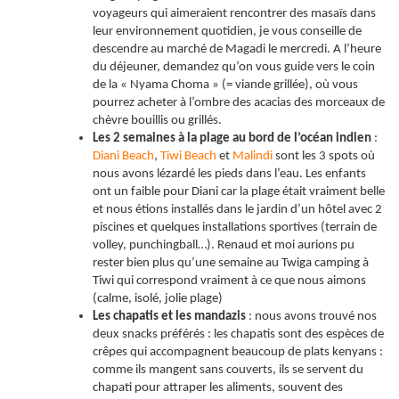
voyageurs qui aimeraient rencontrer des masaïs dans
leur environnement quotidien, je vous conseille de
descendre au marché de Magadi le mercredi. A l’heure
du déjeuner, demandez qu’on vous guide vers le coin
de la « Nyama Choma » (= viande grillée), où vous
pourrez acheter à l’ombre des acacias des morceaux de
chèvre bouillis ou grillés.
Les 2 semaines à la plage au bord de l’océan indien
:
Diani Beach
,
Tiwi Beach
et
Malindi
sont les 3 spots où
nous avons lézardé les pieds dans l’eau. Les enfants
ont un faible pour Diani car la plage était vraiment belle
et nous étions installés dans le jardin d’un hôtel avec 2
piscines et quelques installations sportives (terrain de
volley, punchingball…). Renaud et moi aurions pu
rester bien plus qu’une semaine au Twiga camping à
Tiwi qui correspond vraiment à ce que nous aimons
(calme, isolé, jolie plage)
Les chapatis et les mandazis
: nous avons trouvé nos
deux snacks préférés : les chapatis sont des espèces de
crêpes qui accompagnent beaucoup de plats kenyans :
comme ils mangent sans couverts, ils se servent du
chapati pour attraper les aliments, souvent des