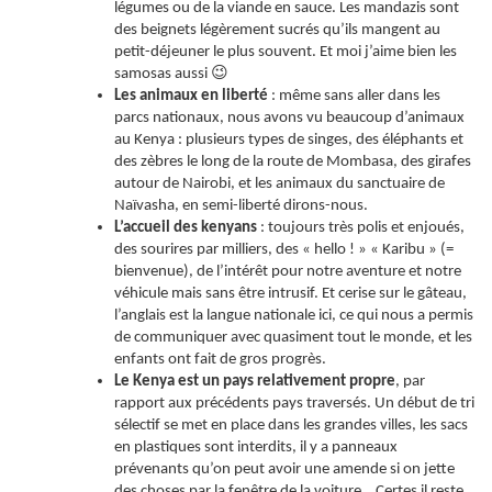
légumes ou de la viande en sauce. Les mandazis sont
des beignets légèrement sucrés qu’ils mangent au
petit-déjeuner le plus souvent. Et moi j’aime bien les
😉
samosas aussi
Les animaux en liberté
: même sans aller dans les
parcs nationaux, nous avons vu beaucoup d’animaux
au Kenya : plusieurs types de singes, des éléphants et
des zèbres le long de la route de Mombasa, des girafes
autour de Nairobi, et les animaux du sanctuaire de
Naïvasha, en semi-liberté dirons-nous.
L’accueil des kenyans
: toujours très polis et enjoués,
des sourires par milliers, des « hello ! » « Karibu » (=
bienvenue), de l’intérêt pour notre aventure et notre
véhicule mais sans être intrusif. Et cerise sur le gâteau,
l’anglais est la langue nationale ici, ce qui nous a permis
de communiquer avec quasiment tout le monde, et les
enfants ont fait de gros progrès.
Le Kenya est un pays relativement propre
, par
rapport aux précédents pays traversés. Un début de tri
sélectif se met en place dans les grandes villes, les sacs
en plastiques sont interdits, il y a panneaux
prévenants qu’on peut avoir une amende si on jette
des choses par la fenêtre de la voiture… Certes il reste