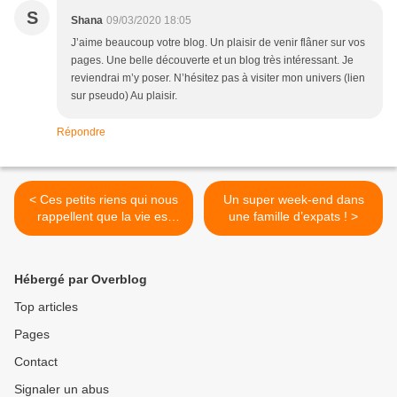
S
Shana
09/03/2020 18:05
J’aime beaucoup votre blog. Un plaisir de venir flâner sur vos
pages. Une belle découverte et un blog très intéressant. Je
reviendrai m’y poser. N’hésitez pas à visiter mon univers (lien
sur pseudo) Au plaisir.
Répondre
< Ces petits riens qui nous
Un super week-end dans
rappellent que la vie est
une famille d’expats ! >
belle
Hébergé par Overblog
Top articles
Pages
Contact
Signaler un abus