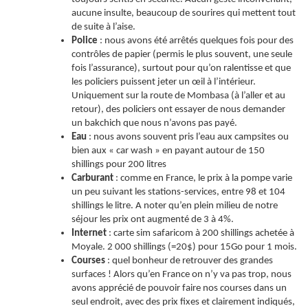
aucune insulte, beaucoup de sourires qui mettent tout
de suite à l’aise.
Police
: nous avons été arrêtés quelques fois pour des
contrôles de papier (permis le plus souvent, une seule
fois l’assurance), surtout pour qu’on ralentisse et que
les policiers puissent jeter un œil à l’intérieur.
Uniquement sur la route de Mombasa (à l’aller et au
retour), des policiers ont essayer de nous demander
un bakchich que nous n’avons pas payé.
Eau
: nous avons souvent pris l’eau aux campsites ou
bien aux « car wash » en payant autour de 150
shillings pour 200 litres
Carburant
: comme en France, le prix à la pompe varie
un peu suivant les stations-services, entre 98 et 104
shillings le litre. A noter qu’en plein milieu de notre
séjour les prix ont augmenté de 3 à 4%.
Internet
: carte sim safaricom à 200 shillings achetée à
Moyale. 2 000 shillings (=20$) pour 15Go pour 1 mois.
Courses
: quel bonheur de retrouver des grandes
surfaces ! Alors qu’en France on n’y va pas trop, nous
avons apprécié de pouvoir faire nos courses dans un
seul endroit, avec des prix fixes et clairement indiqués,