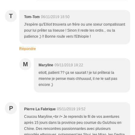
T
Tom-Tom
06/11/2019 18:50
J'espère qu'Elliot trouvera un frère ou une soeur compatissant
pour lui prêter sa liseuse ! Sinon il reste les ordis... ou la
patience ;) !! Bonne route vers l'Ethiopie !
Répondre
M
Maryline
09/11/2019 18:22
eliott, patient ?? ça se saurait ! je lui prêterai la
mienne je pense mais chhuuuut, il ne le sait pas
encore ;)
P
Pierre La Fabrique
05/11/2019 19:52
Coucou Maryline,<br /> Je reprends le fil de vos aventures
après 15 jours dans la province peu courrue du Guizhou en
Chine. Des rencontres passionnantes avec plusieurs
minorités ethniques, notamment les Shui, les Miao, les Gedjia