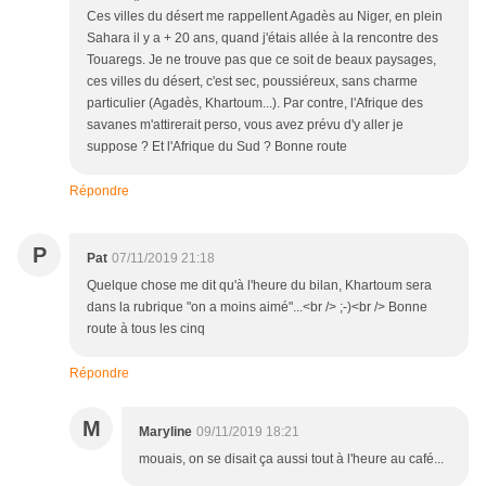
Ces villes du désert me rappellent Agadès au Niger, en plein
Sahara il y a + 20 ans, quand j'étais allée à la rencontre des
Touaregs. Je ne trouve pas que ce soit de beaux paysages,
ces villes du désert, c'est sec, poussiéreux, sans charme
particulier (Agadès, Khartoum...). Par contre, l'Afrique des
savanes m'attirerait perso, vous avez prévu d'y aller je
suppose ? Et l'Afrique du Sud ? Bonne route
Répondre
P
Pat
07/11/2019 21:18
Quelque chose me dit qu'à l'heure du bilan, Khartoum sera
dans la rubrique "on a moins aimé"...<br /> ;-)<br /> Bonne
route à tous les cinq
Répondre
M
Maryline
09/11/2019 18:21
mouais, on se disait ça aussi tout à l'heure au café...