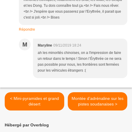
et les Dong. Tu dois connaître tout ça.<br /> Fais nous rêver.
<br /> J'espère que vous passerez par l'Erythrée, il parait que
c'est si joli.<br /> Bises
Répondre
M
Maryline
09/11/2019 18:24
ah les minorités chinoises, on a l'impression de faire
un retour dans le temps ! Sinon l’Érythrée ce ne sera
pas possible pour nous, les frontières sont fermées
pour les véhicules étrangers :(
< Mini-pyramides et grand
Montée d’adrénaline sur les
désert
pistes soudanaises >
Hébergé par Overblog