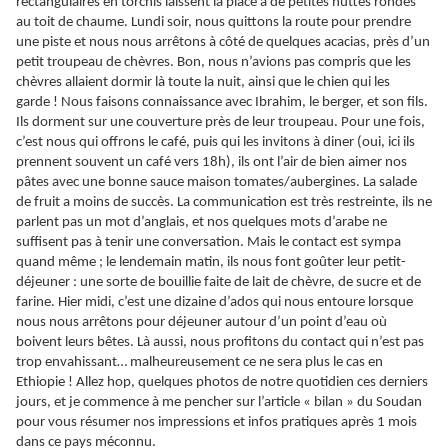
rectangulaires en torchis laissent la place à de petites huttes rondes
au toit de chaume. Lundi soir, nous quittons la route pour prendre
une piste et nous nous arrêtons à côté de quelques acacias, près d’un
petit troupeau de chèvres. Bon, nous n’avions pas compris que les
chèvres allaient dormir là toute la nuit, ainsi que le chien qui les
garde ! Nous faisons connaissance avec Ibrahim, le berger, et son fils.
Ils dorment sur une couverture près de leur troupeau. Pour une fois,
c’est nous qui offrons le café, puis qui les invitons à diner (oui, ici ils
prennent souvent un café vers 18h), ils ont l’air de bien aimer nos
pâtes avec une bonne sauce maison tomates/aubergines. La salade
de fruit a moins de succès. La communication est très restreinte, ils ne
parlent pas un mot d’anglais, et nos quelques mots d’arabe ne
suffisent pas à tenir une conversation. Mais le contact est sympa
quand même ; le lendemain matin, ils nous font goûter leur petit-
déjeuner : une sorte de bouillie faite de lait de chèvre, de sucre et de
farine. Hier midi, c’est une dizaine d’ados qui nous entoure lorsque
nous nous arrêtons pour déjeuner autour d’un point d’eau où
boivent leurs bêtes. Là aussi, nous profitons du contact qui n’est pas
trop envahissant… malheureusement ce ne sera plus le cas en
Ethiopie ! Allez hop, quelques photos de notre quotidien ces derniers
jours, et je commence à me pencher sur l’article « bilan » du Soudan
pour vous résumer nos impressions et infos pratiques après 1 mois
dans ce pays méconnu.