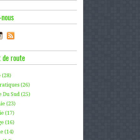
-nous
 de route
 (28)
ratiques (26)
e Du Sud (25)
ie (23)
e (17)
e (16)
e (14)