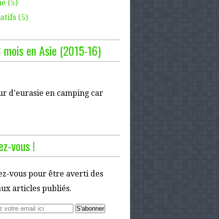
e (5)
tifs (5)
 mois en Asie (2015-16)
ur d'eurasie en camping car
z-vous !
z-vous pour être averti des
x articles publiés.