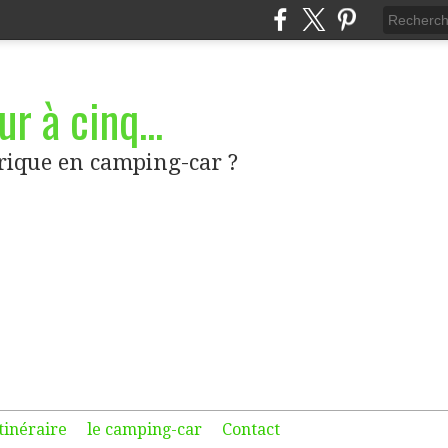
r à cinq...
frique en camping-car ?
itinéraire
le camping-car
Contact