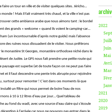
 faire un tour en ville et de visiter quelques sites. Jéricho…
archiv
monde ! Mais il fait vraiment très chaud, et la ville n’est pas
retrouver cette ambiance arabe que nous aimons tant : le bordel
2022
crient des grands « welcome » quand ils voient le camping-car…
Sep
sham (un incontournable d’après notre guide) mais l’absence
Juill
core des ruines nous dissuadent de le visiter. Nous préférons
Juin
r le monastère St Georges, monastère orthodoxe niché dans le
Mai
ésert de Judée. Le GPS nous fait prendre une petite route qui
Avri
 le paysage est superbe (et de toute façon on ne peut pas faire
Mar
et et il faut descendre une pente très abrupte pour rejoindre
Févr
au, surtout pour remonter ! C’est dans ces moments là que
Janv
nstallé un filtre qui nous permet de boire l’eau de nos
2021
rnons à 10 à 12 litres d’eau par jour… Quel tableau de
2020
he au fond du wadi, avec une source d’eau claire qui s’écoule
2019
te déception à l’arrivée car nous ne pouvons pas entrer dans le