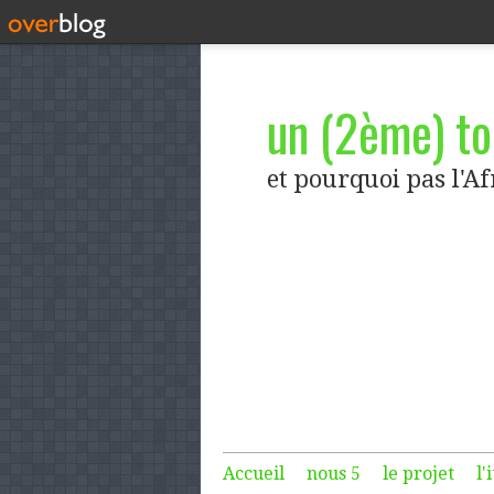
un (2ème) tou
et pourquoi pas l'A
Accueil
nous 5
le projet
l'