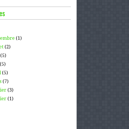
es
tembre
(1)
et
(2)
(5)
(5)
l
(5)
s
(7)
ier
(3)
ier
(1)