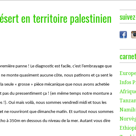
sert en territoire palestinien
suivez
carnet
 première panne ! Le diagnostic est facile, c’est l’embrayage que
Europe
ne monte quasiment aucune côte, nous patinons et ça sent le
Infos P
t la seule « grosse » pièce mécanique que nous avons achetée
Afriqu
st pas du pressentiment ça ! (en même temps notre monture a
Tanzan
es !). Oui mais voilà, nous sommes vendredi midi et tous les
Namibi
 et ne rouvriront que dimanche matin. Et surtout nous sommes
Norvèg
richo à 350m en dessous du niveau de la mer. Autant vous dire
Ethiopi