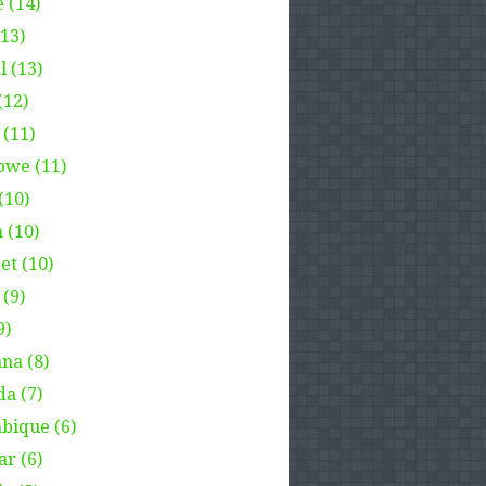
 (14)
(13)
l (13)
(12)
 (11)
we (11)
(10)
 (10)
et (10)
(9)
9)
na (8)
a (7)
ique (6)
ar (6)