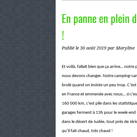
En panne en plein dé
!
Publié le
30 août 2019
par Maryline
Et voilà, fallait bien que ça arrive… notre
nous devons changer. Notre camping-car 
brulé quand on insiste un peu trop. C’es
en France et emmenée avec nous… si c’e
160 000 km, c’est pile dans les statistiqu
garages ferment à 13h pour le week-end
dans le désert de Judée, tout près de Jé
qu’il fait chaud, très chaud !