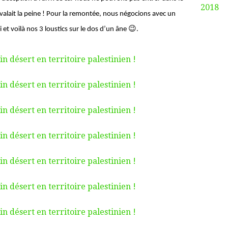
2018
valait la peine ! Pour la remontée, nous négocions avec un
😉
et voilà nos 3 loustics sur le dos d’un âne
.