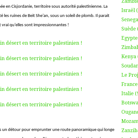
Zambie
e en Cisjordanie, territoire sous autorité palestinienne. La
Israël 
é les ruines de Beit She’an, sous un soleil de plomb. Il parait
Senega
est vrai qu’elles sont impressionnantes !
Suède 
Egypte
Zimbab
Kenya 
Soudan
Le Proj
France 
Italie (
Botswa
Ougand
Mozamb
Zanzib
ons un détour pour emprunter une route panoramique qui longe