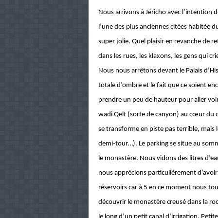
Nous arrivons à Jéricho avec l’intention de
l’une des plus anciennes citées habitée du 
super jolie. Quel plaisir en revanche de 
dans les rues, les klaxons, les gens qui 
Nous nous arrêtons devant le Palais d’Hi
totale d’ombre et le fait que ce soient en
prendre un peu de hauteur pour aller voi
wadi Qelt (sorte de canyon) au cœur du d
se transforme en piste pas terrible, mais
demi-tour…). Le parking se situe au somm
le monastère. Nous vidons des litres d’e
nous apprécions particulièrement d’avoir i
réservoirs car à 5 en ce moment nous tou
découvrir le monastère creusé dans la roc
le long d’un petit canal d’irrigation. Peti