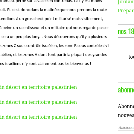
Jordani
norama superbe sur la vallée en contrebas. L’air y est moins
Prépara
nuit. Et c’est donc dans la matinée que nous prenons la route
endions à un gros check point militarisé mais visiblement,
nos 18
à peine un ralentisseur et un militaire qui nous regarde passer
r sera un peu plus long… Nous découvrons qu’il y a plusieurs
es zones C sous contrôle israélien, les zone B sous contrôle civil
raélien, et les zones A dont font partir la plupart des grandes
to
Les israéliens n’y sont clairement pas les bienvenus !
abonne
Abonne
nouveau