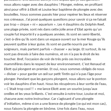
nous allons nager avec des dauphins ! Plonger, même, en profitant
ainsi pour offrir à Eliott et Louise leur baptême de plongée avec des
bouteilles. Nous sommes passés hier pour repérer les lieux et réserver
nos créneaux. J’ai posé quelques questions pour savoir si ça ne faisait
pas trop « cirque » ni « aquarium ». Les 4 dauphins du Dolphin Reef,
une plage privée, sont nés dans cette jolie anse d’Eilat après qu’un
couple fut importé il y a quelques années. Ils sont en semi-liberté,
c’est-à-dire qu’ils sont dans un espace ouvert sur la mer Rouge qu’ils
peuvent quitter à leur guise. Ils sont en partie nourris par les
soigneurs, mais partent parfois « chasser » au large. Et surtout, ils ne
sont pas dressés à faire des numéros, et on n’a pas le droit de les
toucher. Bref, l’occasion de voir de très près ces incroyables
mammifères dans le respect de leur environnement. C’est Renaud et
Eliott qui plongent en premier. Et oui, nous sommes obligés de nous
« diviser » pour garder un œil sur petit Tintin qui n’a pas l’âge pour
plonger. Pendant que les garçons plongent, nous allons sur le ponton
voir les dauphins d’en haut. Nous les récupérons à leur sortie de l’eau,
« C’était trop cool !! » me lance Eliott avec un sourire jusqu’aux
oreilles et les yeux brillants. C’est ensuite à notre tour, Louise et moi,
chacune avec notre instructeur. Car s’agissant d’une plongée
d’initiation, même si on a une licence de plongée (ce qui est mon cas),
nous faisons la plongée en binôme. Une fois dans l’eau, nous