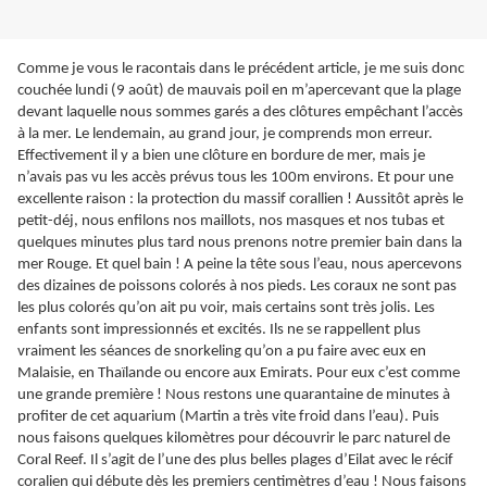
Comme je vous le racontais dans le précédent article, je me suis donc
couchée lundi (9 août) de mauvais poil en m’apercevant que la plage
devant laquelle nous sommes garés a des clôtures empêchant l’accès
à la mer. Le lendemain, au grand jour, je comprends mon erreur.
Effectivement il y a bien une clôture en bordure de mer, mais je
n’avais pas vu les accès prévus tous les 100m environs. Et pour une
excellente raison : la protection du massif corallien ! Aussitôt après le
petit-déj, nous enfilons nos maillots, nos masques et nos tubas et
quelques minutes plus tard nous prenons notre premier bain dans la
mer Rouge. Et quel bain ! A peine la tête sous l’eau, nous apercevons
des dizaines de poissons colorés à nos pieds. Les coraux ne sont pas
les plus colorés qu’on ait pu voir, mais certains sont très jolis. Les
enfants sont impressionnés et excités. Ils ne se rappellent plus
vraiment les séances de snorkeling qu’on a pu faire avec eux en
Malaisie, en Thaïlande ou encore aux Emirats. Pour eux c’est comme
une grande première ! Nous restons une quarantaine de minutes à
profiter de cet aquarium (Martin a très vite froid dans l’eau). Puis
nous faisons quelques kilomètres pour découvrir le parc naturel de
Coral Reef. Il s’agit de l’une des plus belles plages d’Eilat avec le récif
coralien qui débute dès les premiers centimètres d’eau ! Nous faisons