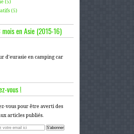
e (5)
tifs (5)
 mois en Asie (2015-16)
ur d'eurasie en camping car
z-vous !
z-vous pour être averti des
x articles publiés.