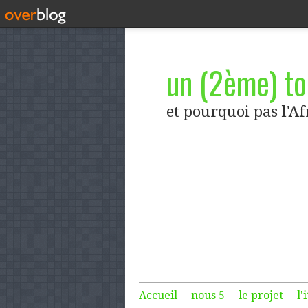
un (2ème) tou
et pourquoi pas l'A
Accueil
nous 5
le projet
l'