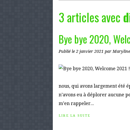
3 articles avec
d
Bye bye 2020, Wel
Publié le
2 janvier 2021
par Marylin
nous, qui avons largement été ép
n’avons eu à déplorer aucune p
m’en rappeler...
LIRE LA SUITE