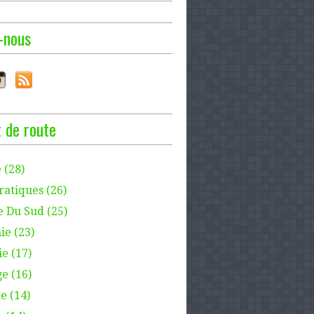
-nous
 de route
 (28)
ratiques (26)
e Du Sud (25)
ie (23)
e (17)
e (16)
e (14)