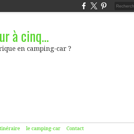
r à cinq...
frique en camping-car ?
itinéraire
le camping-car
Contact