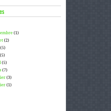
es
tembre
(1)
et
(2)
(5)
(5)
l
(5)
s
(7)
ier
(3)
ier
(1)