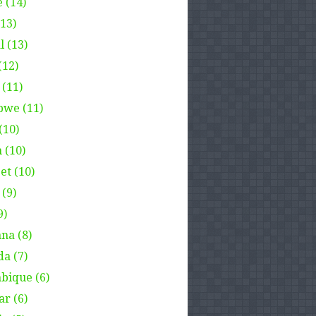
 (14)
(13)
l (13)
(12)
 (11)
we (11)
(10)
 (10)
et (10)
(9)
9)
na (8)
a (7)
ique (6)
ar (6)