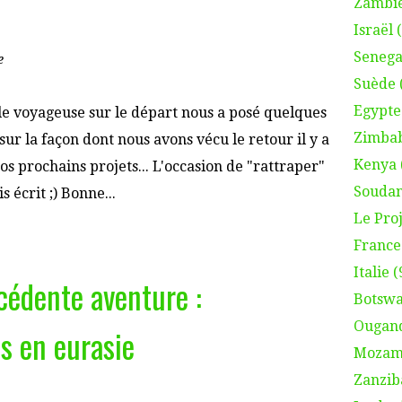
Zambie
Israël 
Senega
e
Suède 
Egypte
le voyageuse sur le départ nous a posé quelques
Zimbab
sur la façon dont nous avons vécu le retour il y a
Kenya 
os prochains projets... L'occasion de "rattraper"
Soudan
s écrit ;) Bonne...
Le Proj
France 
Italie (
cédente aventure :
Botswa
Ougand
s en eurasie
Mozamb
Zanzib