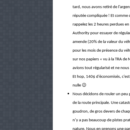
tard, nous avons retiré de l’argen
réputée compliquée ! Et comme quo
rappelez les 2 heures perdues en
Authority pour essayer de régular
amende (20% de la valeur du véhi
pour les mois de présence du véhic
sur nos papiers « vu à la TRA de
avions tout régularisé et ne nou
Et hop, 140$ d’économisés, c’es
😉
nulle
Nous décidons de rouler un peu pou
de la route principale. Une catas
goudron, de gros devers de chaq
n’y a pas beaucoup de pistes pra
nature. Nous en prenons une pas 