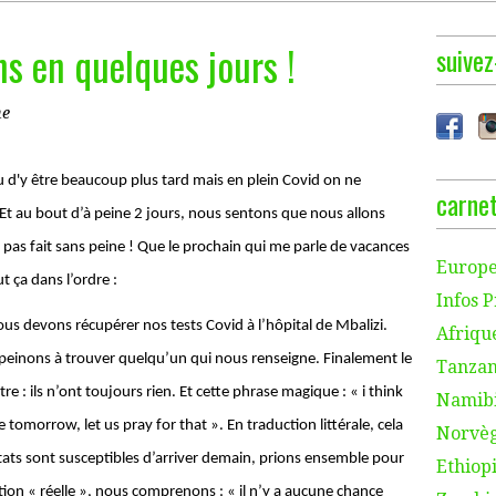
s en quelques jours !
suivez
ne
 d'y être beaucoup plus tard mais en plein Covid on ne
carnet
;) Et au bout d’à peine 2 jours, nous sentons que nous allons
t pas fait sans peine ! Que le prochain qui me parle de vacances
Europe
t ça dans l’ordre :
Infos P
 nous devons récupérer nos tests Covid à l’hôpital de Mbalizi.
Afriqu
 peinons à trouver quelqu’un qui nous renseigne. Finalement le
Tanzan
re : ils n’ont toujours rien. Et cette phrase magique : « i think
Namibi
 tomorrow, let us pray for that ». En traduction littérale, cela
Norvèg
ultats sont susceptibles d’arriver demain, prions ensemble pour
Ethiopi
tion « réelle », nous comprenons : « il n’y a aucune chance