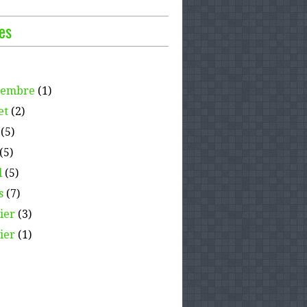
es
tembre
(1)
et
(2)
(5)
(5)
l
(5)
s
(7)
ier
(3)
ier
(1)