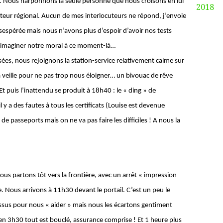
i. Nous harponnons la seule personne que nous croisons en lui
2018
eur régional. Aucun de mes interlocuteurs ne répond, j’envoie
spérée mais nous n’avons plus d’espoir d’avoir nos tests
e imaginer notre moral à ce moment-là…
ées, nous rejoignons la station-service relativement calme sur
 veille pour ne pas trop nous éloigner… un bivouac de rêve
t puis l’inattendu se produit à 18h40 : le « ding » de
l y a des fautes à tous les certificats (Louise est devenue
e passeports mais on ne va pas faire les difficiles ! A nous la
ous partons tôt vers la frontière, avec un arrêt « impression
e. Nous arrivons à 11h30 devant le portail. C’est un peu le
sus pour nous « aider » mais nous les écartons gentiment
en 3h30 tout est bouclé, assurance comprise ! Et 1 heure plus