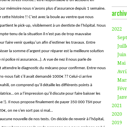
ordel le stress monte… être responsable d’un accident en
 pour mémoire nous n’avons plus d’assurance depuis 1 semaine.
archiv
 cette histoire !! C’est avec la boule au ventre que nous
artient le pick-up, visiblement à un dentiste de l’hôpital. Nous
2022
te-tenu de la situation il n’est pas de trop mauvaise
Sep
ur faire venir quelqu’un afin d’estimer les travaux. Entre
Juill
sser la somme d’argent pour réparer est la meilleure solution
Juin
i police ni assurance…). A vue de nez il nous parle de
Mai
t attendre le diagnostic du mécano pour confirmer. Entre-nous
Avri
-nous fait s’il avait demandé 1000€ ?? Celui-ci arrive
Mar
hili, on comprend qu’il détaille les différents points à
Févr
latrice… on a l’impression qu’il discute pour faire baisser les
Janv
erse !). Il nous propose finalement de payer 350 000 TSH pour
2021
20€, on ne s’en sort pas si mal…
2020
ucune nouvelle de nos tests. On décide de revenir à l’hôpital,
2019