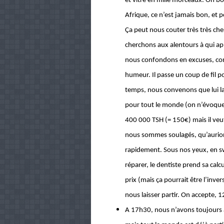
et vitre en mille morceaux. Oh b
Afrique, ce n’est jamais bon, et
Ça peut nous couter très très cher
cherchons aux alentours à qui app
nous confondons en excuses, comp
humeur. Il passe un coup de fil po
temps, nous convenons que lui lai
pour tout le monde (on n’évoque n
400 000 TSH (= 150€) mais il veu
nous sommes soulagés, qu’aurions
rapidement. Sous nos yeux, en swa
réparer, le dentiste prend sa calcu
prix (mais ça pourrait être l’inv
nous laisser partir. On accepte, 1
A 17h30, nous n’avons toujours a