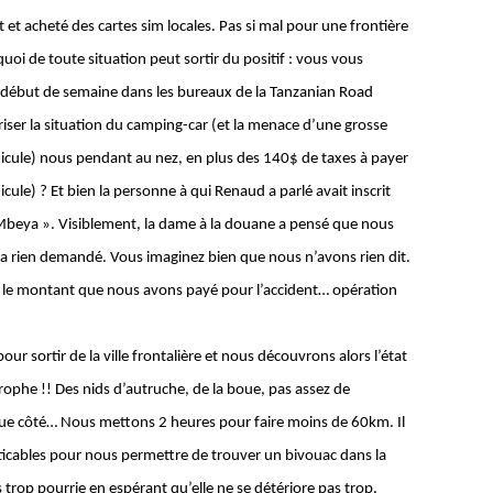
t et acheté des cartes sim locales. Pas si mal pour une frontière
i de toute situation peut sortir du positif : vous vous
 début de semaine dans les bureaux de la Tanzanian Road
iser la situation du camping-car (et la menace d’une grosse
cule) nous pendant au nez, en plus des 140$ de taxes à payer
ule) ? Et bien la personne à qui Renaud a parlé avait inscrit
 Mbeya ». Visiblement, la dame à la douane a pensé que nous
s a rien demandé. Vous imaginez bien que nous n’avons rien dit.
t le montant que nous avons payé pour l’accident… opération
r sortir de la ville frontalière et nous découvrons alors l’état
trophe !! Des nids d’autruche, de la boue, pas assez de
ue côté… Nous mettons 2 heures pour faire moins de 60km. Il
ticables pour nous permettre de trouver un bivouac dans la
trop pourrie en espérant qu’elle ne se détériore pas trop.