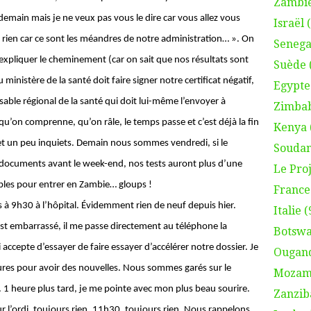
Zambie
demain mais je ne veux pas vous le dire car vous allez vous
Israël 
 rien car ce sont les méandres de notre administration… ». On
Senega
expliquer le cheminement (car on sait que nos résultats sont
Suède 
 ministère de la santé doit faire signer notre certificat négatif,
Egypte
sable régional de la santé qui doit lui-même l’envoyer à
Zimbab
 qu’on comprenne, qu’on râle, le temps passe et c’est déjà la fin
Kenya 
 et un peu inquiets. Demain nous sommes vendredi, si le
Soudan
 documents avant le week-end, nos tests auront plus d’une
Le Proj
bles pour entrer en Zambie… gloups !
France 
s à 9h30 à l’hôpital. Évidemment rien de neuf depuis hier.
Italie (
st embarrassé, il me passe directement au téléphone la
Botswa
accepte d’essayer de faire essayer d’accélérer notre dossier. Je
Ougand
ures pour avoir des nouvelles. Nous sommes garés sur le
Mozamb
. 1 heure plus tard, je me pointe avec mon plus beau sourire.
Zanzib
ur l’ordi, toujours rien. 11h30, toujours rien. Nous rappelons