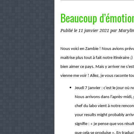
Beaucoup d’émotion
Publié le
11 janvier 2021
par Maryli
Nous voici en Zambie ! Nous avions prévu
maitrise plus tout à fait notre itinéraire 
bien aimer ce pays. Mais y arriver ne s’es
vienne me voir ! Allez, je vous raconte tou
Jeudi 7 janvier : c’est le jour où
Nous arrivons dans l’après-midi,
chef du labo vient à notre rencont
your results might probably arrive
signifie : « je pense que vos rés
que cela se produise ». En traduc