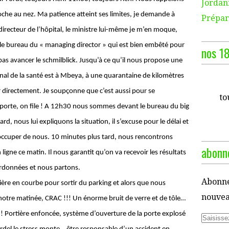
Jordani
oche au nez. Ma patience atteint ses limites, je demande à
Prépara
directeur de l’hôpital, le ministre lui-même je m’en moque,
le bureau du « managing director » qui est bien embêté pour
nos 18
 pas avancer le schmilblick. Jusqu’à ce qu’il nous propose une
ional de la santé est à Mbeya, à une quarantaine de kilomètres
voir directement. Je soupçonne que c’est aussi pour se
to
porte, on file ! A 12h30 nous sommes devant le bureau du big
rd, nous lui expliquons la situation, il s’excuse pour le délai et
occuper de nous. 10 minutes plus tard, nous rencontrons
abonne
 ligne ce matin. Il nous garantit qu’on va recevoir les résultats
ordonnées et nous partons.
Abonne
ère en courbe pour sortir du parking et alors que nous
nouveau
tre matinée, CRAC !!! Un énorme bruit de verre et de tôle…
!! Portière enfoncée, système d’ouverture de la porte explosé