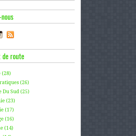
-nous
 de route
 (28)
ratiques (26)
e Du Sud (25)
ie (23)
e (17)
e (16)
e (14)