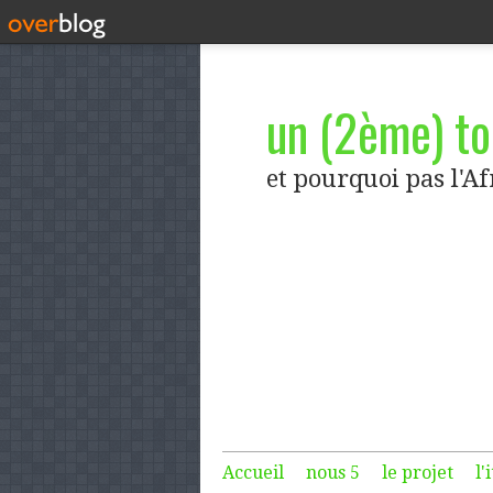
un (2ème) tou
et pourquoi pas l'A
Accueil
nous 5
le projet
l'