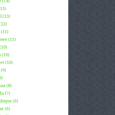
 (14)
(13)
l (13)
(12)
 (11)
we (11)
(10)
 (10)
et (10)
(9)
9)
na (8)
a (7)
ique (6)
ar (6)