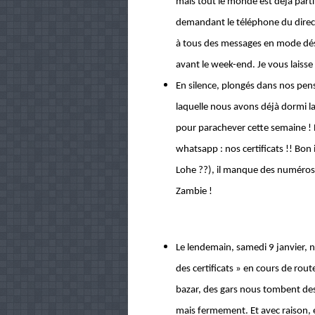
mais tout le monde est déjà part
demandant le téléphone du direct
à tous des messages en mode dése
avant le week-end. Je vous laiss
En silence, plongés dans nos pens
laquelle nous avons déjà dormi la
pour parachever cette semaine ! E
whatsapp : nos certificats !! Bon i
Lohe ??), il manque des numéros d
Zambie !
Le lendemain, samedi 9 janvier, n
des certificats » en cours de rout
bazar, des gars nous tombent des
mais fermement. Et avec raison, 