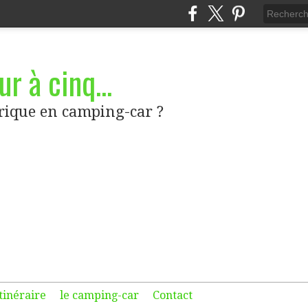
r à cinq...
frique en camping-car ?
itinéraire
le camping-car
Contact