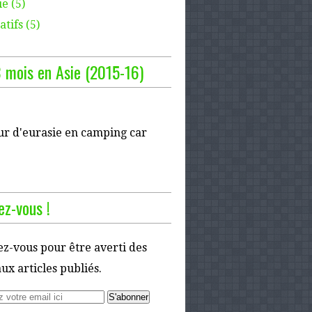
e (5)
tifs (5)
 mois en Asie (2015-16)
ur d'eurasie en camping car
z-vous !
z-vous pour être averti des
x articles publiés.