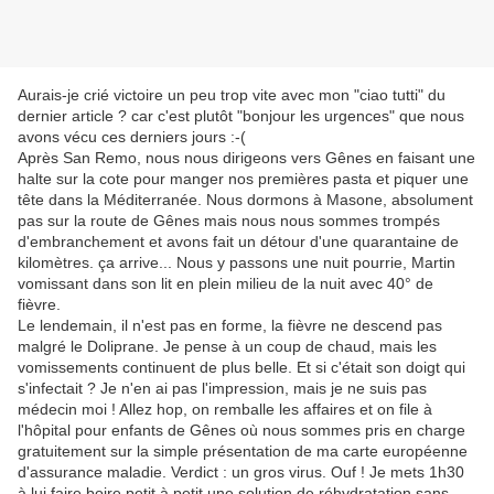
Aurais-je crié victoire un peu trop vite avec mon "ciao tutti" du
dernier article ? car c'est plutôt "bonjour les urgences" que nous
avons vécu ces derniers jours :-(
Après San Remo, nous nous dirigeons vers Gênes en faisant une
halte sur la cote pour manger nos premières pasta et piquer une
tête dans la Méditerranée. Nous dormons à Masone, absolument
pas sur la route de Gênes mais nous nous sommes trompés
d'embranchement et avons fait un détour d'une quarantaine de
kilomètres. ça arrive... Nous y passons une nuit pourrie, Martin
vomissant dans son lit en plein milieu de la nuit avec 40° de
fièvre.
Le lendemain, il n'est pas en forme, la fièvre ne descend pas
malgré le Doliprane. Je pense à un coup de chaud, mais les
vomissements continuent de plus belle. Et si c'était son doigt qui
s'infectait ? Je n'en ai pas l'impression, mais je ne suis pas
médecin moi ! Allez hop, on remballe les affaires et on file à
l'hôpital pour enfants de Gênes où nous sommes pris en charge
gratuitement sur la simple présentation de ma carte européenne
d'assurance maladie. Verdict : un gros virus. Ouf ! Je mets 1h30
à lui faire boire petit à petit une solution de réhydratation sans